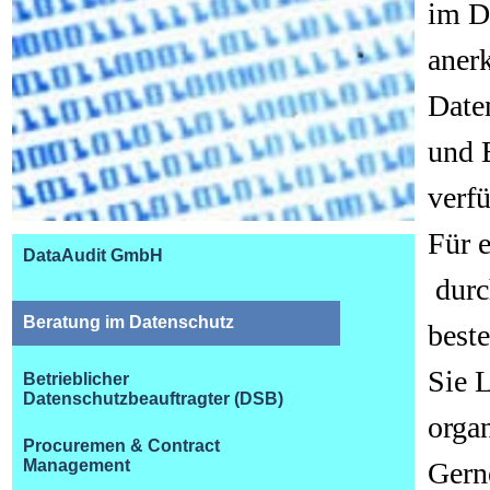
im D
anerk
Date
und 
verf
Für 
DataAudit GmbH
durch
Beratung im Datenschutz
best
Sie 
Betrieblicher
Datenschutzbeauftragter (DSB)
orga
Procuremen & Contract
Management
Gerne