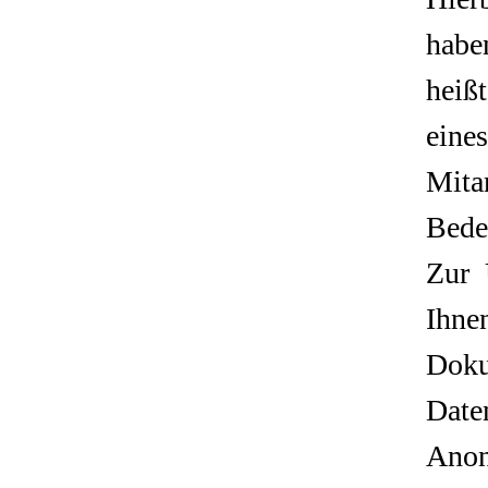
habe
heiß
eine
Mita
Bede
Zur 
Ihne
Doku
Date
Anon