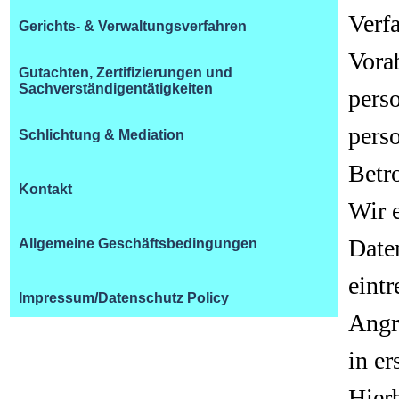
Verf
Gerichts- & Verwaltungsverfahren
Vora
Gutachten, Zertifizierungen und
Sachverständigentätigkeiten
pers
pers
Schlichtung & Mediation
Betr
Kontakt
Wir 
Date
Allgemeine Geschäftsbedingungen
eint
Impressum/Datenschutz Policy
Angr
in er
Hier